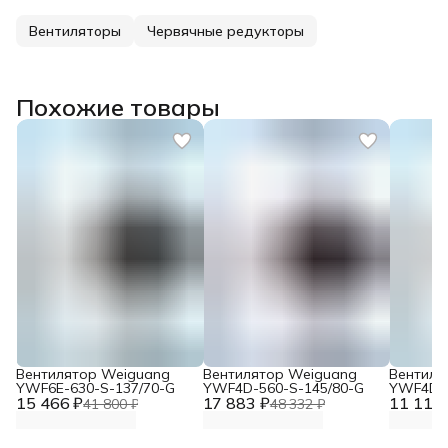
Вентиляторы
Червячные редукторы
Похожие товары
Вентилятор Weiguang
Вентилятор Weiguang
Вентиля
YWF6E-630-S-137/70-G
YWF4D-560-S-145/80-G
YWF4D-4
15 466 ₽
17 883 ₽
11 117 
41 800 ₽
48 332 ₽