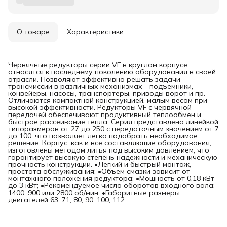
О товаре
Характеристики
Червячные редукторы серии VF в круглом корпусе
относятся к последнему поколению оборудования в своей
отрасли. Позволяют эффективно решать задачи
трансмиссии в различных механизмах - подъемники,
конвейеры, насосы, транспортеры, приводы ворот и пр.
Отличаются компактной конструкцией, малым весом при
высокой эффективности. Редукторы VF с червячной
передачей обеспечивают продуктивный теплообмен и
быстрое рассеивание тепла. Серия представлена линейкой
типоразмеров от 27 до 250 с передаточным значением от 7
до 100, что позволяет легко подобрать необходимое
решение. Корпус, как и все составляющие оборудования,
изготовлены методом литья под высоким давлением, что
гарантирует высокую степень надежности и механическую
прочность конструкции. •Легкий и быстрый монтаж,
простота обслуживания; •Объем смазки зависит от
монтажного положения редуктора; •Мощность от 0,18 кВт
до 3 кВт; •Рекомендуемое число оборотов входного вала:
1400, 900 или 2800 об/мин; •Габаритные размеры
двигателей 63, 71, 80, 90, 100, 112.