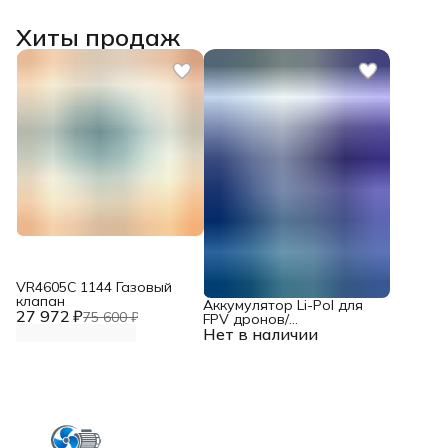
Хиты продаж
VR4605С 1144 Газовый
клапан
Аккумулятор Li-Pol для
27 972 ₽
75 600 ₽
FPV дронов/
Нет в наличии
квадрокоптеров 23,1 В,
10000 мАч, 370 ВТ