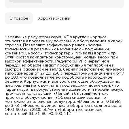
О товаре
Характеристики
Червячные редукторы серии VF в круглом корпусе
относятся к последнему поколению оборудования в своей
отрасли. Позволяют эффективно решать задачи
трансмиссии в различных механизмах - подъемники,
конвейеры, насосы, транспортеры, приводы ворот и пр.
Отличаются компактной конструкцией, малым весом при
высокой эффективности. Редукторы VF с червячной
передачей обеспечивают продуктивный теплообмен и
быстрое рассеивание тепла. Серия представлена линейкой
типоразмеров от 27 до 250 с передаточным значением от 7
до 100, что позволяет легко подобрать необходимое
решение. Корпус, как и все составляющие оборудования,
изготовлены методом литья под высоким давлением, что
гарантирует высокую степень надежности и механическую
прочность конструкции. •Легкий и быстрый монтаж,
простота обслуживания; •Объем смазки зависит от
монтажного положения редуктора; •Мощность от 0,18 кВт
до 3 кВт; •Рекомендуемое число оборотов входного вала:
1400, 900 или 2800 об/мин; •Габаритные размеры
двигателей 63, 71, 80, 90, 100, 112.