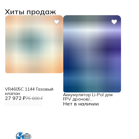
Хиты продаж
VR4605С 1144 Газовый
клапан
Аккумулятор Li-Pol для
27 972 ₽
75 600 ₽
FPV дронов/
Нет в наличии
квадрокоптеров 23,1 В,
10000 мАч, 370 ВТ