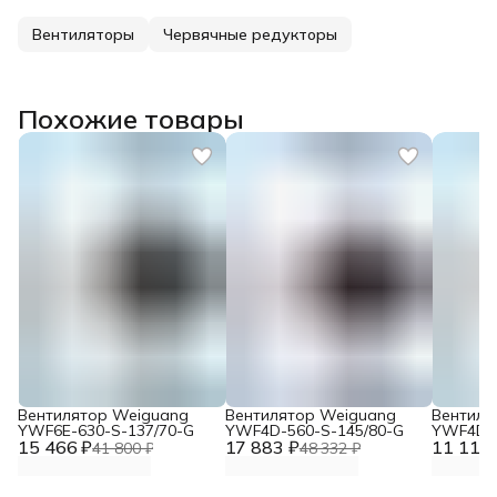
Вентиляторы
Червячные редукторы
Похожие товары
Вентилятор Weiguang
Вентилятор Weiguang
Вентиля
YWF6E-630-S-137/70-G
YWF4D-560-S-145/80-G
YWF4D-4
15 466 ₽
17 883 ₽
11 117 
41 800 ₽
48 332 ₽