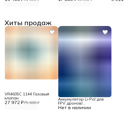
Хиты продаж
VR4605С 1144 Газовый
клапан
Аккумулятор Li-Pol для
27 972 ₽
75 600 ₽
FPV дронов/
Нет в наличии
квадрокоптеров 23,1 В,
10000 мАч, 370 ВТ