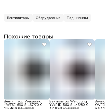
Вентиляторы
Оборудование
Подшипники
Похожие товары
Вентилятор Weiguang
Вентилятор Weiguang
Вентиля
YWF6E-630-S-137/70-G
YWF4D-560-S-145/80-G
YWF2D-3
15 466 ₽
17 883 ₽
5 511 ₽
230V
41 800 ₽
48 332 ₽