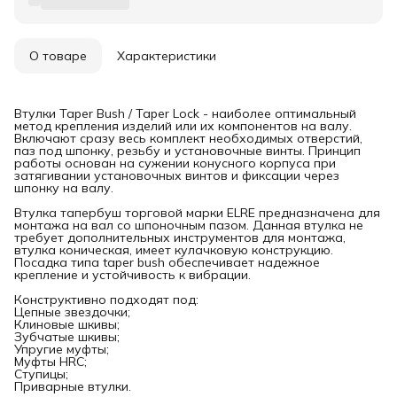
О товаре
Характеристики
Втулки Taper Bush / Taper Lock - наиболее оптимальный
метод крепления изделий или их компонентов на валу.
Включают сразу весь комплект необходимых отверстий,
паз под шпонку, резьбу и установочные винты. Принцип
работы основан на сужении конусного корпуса при
затягивании установочных винтов и фиксации через
шпонку на валу.
Втулка тапербуш торговой марки ELRE предназначена для
монтажа на вал со шпоночным пазом. Данная втулка не
требует дополнительных инструментов для монтажа,
втулка коническая, имеет кулачковую конструкцию.
Посадка типа taper bush обеспечивает надежное
крепление и устойчивость к вибрации.
Конструктивно подходят под:
Цепные звездочки;
Клиновые шкивы;
Зубчатые шкивы;
Упругие муфты;
Муфты HRC;
Ступицы;
Приварные втулки.